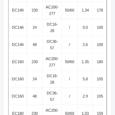
AC200-
EC146
230
50/60
1.34
178
2
277
DC16-
DC146
24
/
5.0
100
2
28
DC36-
DC146
48
/
2.6
100
2
57
AC200-
EC160
230
50/60
1.35
180
2
277
DC16-
DC160
24
/
5.8
105
1
28
DC36-
DC160
48
/
2.9
105
1
57
AC200-
EC180
230
50/60
1.03
159
1