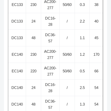
AC200-
EC133
230
50/60
0.3
38
1
277
DC16-
DC133
24
/
2.2
40
1
28
DC36-
DC133
48
/
1.1
45
1
57
AC200-
EC140
230
50/60
1.2
170
2
277
AC200-
EC140
220
50/60
0.5
66
1
277
DC16-
DC140
24
/
2.5
54
1
28
DC36-
DC140
48
/
1.3
54
1
57