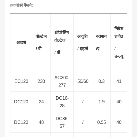
तकनीकी पैमाने:
निवेश
ऑपरेटिंग
गति
वोल्टेज
आवृत्ति
वर्तमान
शक्ति
वोल्टेज
आदर्श
/
/ वी
/ हर्ट्ज
/ए
/
/ वी
आर
डब्ल्यू
AC200-
EC120
230
50/60
0.3
41
2
277
DC16-
DC120
24
/
1.9
40
2
28
DC36-
DC120
48
/
0.95
40
2
57