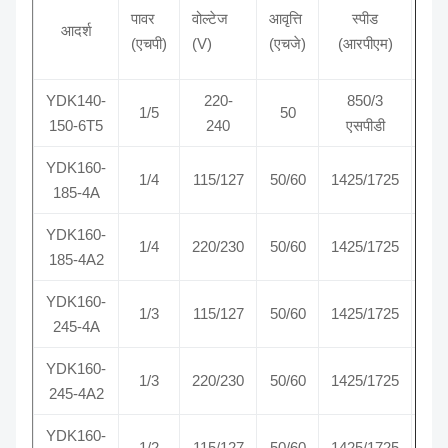
पावर
वोल्टेज
आवृत्ति
स्पीड
आदर्श
रो
(एचपी)
(V)
(एचजे)
(आरपीएम)
YDK140-
220-
850/3
1/5
50
सीसी
150-6T5
240
एसपीडी
YDK160-
सीड
1/4
115/127
50/60
1425/1725
185-4A
ए
YDK160-
सीड
1/4
220/230
50/60
1425/1725
185-4A2
ए
YDK160-
सीड
1/3
115/127
50/60
1425/1725
245-4A
ए
YDK160-
सीड
1/3
220/230
50/60
1425/1725
245-4A2
ए
YDK160-
सीड
1/2
115/127
50/60
1425/1725