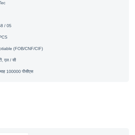
Tec
8 / 05
PCS
otiable (FOB/CNF/CIF)
टी, एल / सी
ि माह 100000 पीसीएस