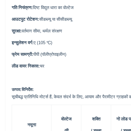
गति नियंत्रण:
दिष्ट विद्युत धारा का वोल्टेज
आउटपुट रोटेशन:
सीडब्ल्यू या सीसीडब्ल्यू
सुरक्षा:
वर्तमान सीमा, थर्मल संरक्षण
इन्सुलेशन वर्ग:
ए (105 ℃)
फ्रेम सामग्री:
पीपी (पॉलीप्रोपाइलीन)
लीड वायर निकास:
चर
उत्पाद विनिर्देश:
सूचीबद्ध प्रतिनिधि मोटर्स हैं, केवल संदर्भ के लिए, आयाम और पैरामीटर ग्
वोल्टेज
शक्ति
नो लोड प
नमूना
/वी
/ डब्ल्यू
/ डब्ल्यू