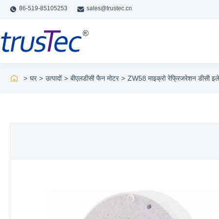
86-519-85105253
sales@trustec.cn
>
घर
>
उत्पादों
>
बीएलडीसी फैन मोटर
>
ZW58 माइक्रो रेफ्रिजरेशन डीसी इलेक