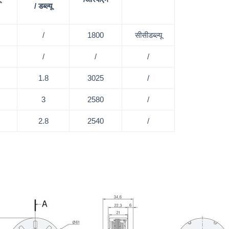
/ डब्ल्यू
/
1800
सीसीडब्ल्यू
/
/
/
1.8
3025
/
3
2580
/
2.8
2540
/