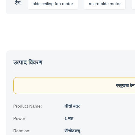
टैग:
or
bldc ceiling fan motor
micro bldc motor
air co
उत्पाद विवरण
प्रमुखता देन
Product Name:
डीसी यंत्र
Power:
1 माह
Rotation:
सीसीडब्ल्यू