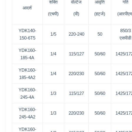
शक्ति
वोल्टेज
आवृत्ति
गति
आदर्श
(एचपी)
(वी)
(हर्ट्ज)
(आरपीएम
YDK140-
850/3
1/5
220-240
50
150-6T5
एसपीडी
YDK160-
1/4
115/127
50/60
1425/17
185-4A
YDK160-
1/4
220/230
50/60
1425/17
185-4A2
YDK160-
1/3
115/127
50/60
1425/17
245-4A
YDK160-
1/3
220/230
50/60
1425/17
245-4A2
YDK160-